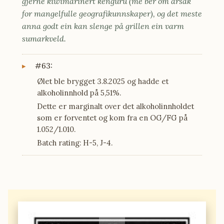
gjerne kiwimarinert kenguru (me ber om årsak
for mangelfulle geografikunnskaper), og det meste
anna godt ein kan slenge på grillen ein varm
sumarkveld.
#63:
Ølet ble brygget 3.8.2025 og hadde et
alkoholinnhold på 5,51%.
Dette er marginalt over det alkoholinnholdet
som er forventet og kom fra en OG/FG på
1.052/1.010.
Batch rating: H-5, J-4.