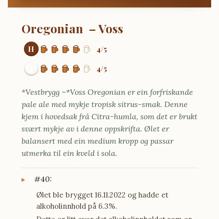
Oregonian – Voss
H
4/5
J
4/5
*Vestbrygg –*
Voss Oregonian er ein forfriskande
pale ale med mykje tropisk sitrus-smak. Denne
kjem i hovedsak frå Citra-humla, som det er brukt
svært mykje av i denne oppskrifta. Ølet er
balansert med ein medium kropp og passar
utmerka til ein kveld i sola.
#40:
Ølet ble brygget 16.11.2022 og hadde et
alkoholinnhold på 6.3%.