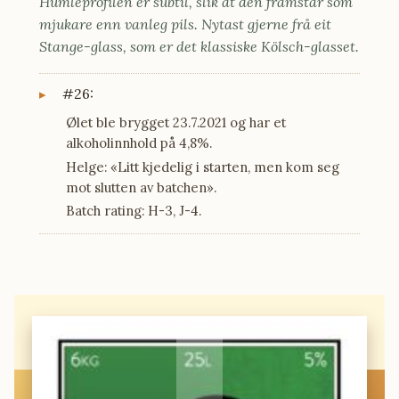
Humleprofilen er subtil, slik at den framstår som
mjukare enn vanleg pils. Nytast gjerne frå eit
Stange-glass, som er det klassiske Kölsch-glasset.
#26:
Ølet ble brygget 23.7.2021 og har et
alkoholinnhold på 4,8%.
Helge: «Litt kjedelig i starten, men kom seg
mot slutten av batchen».
Batch rating: H-3, J-4.