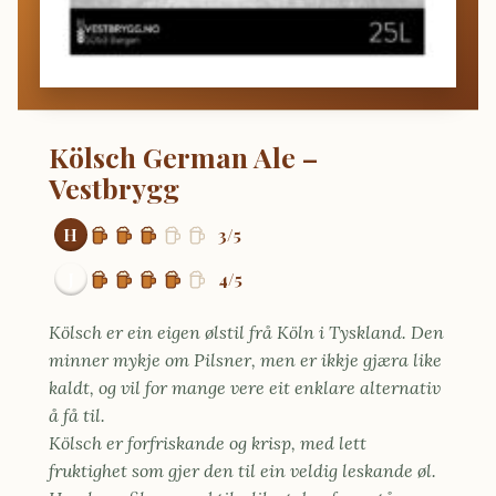
Kölsch German Ale –
Vestbrygg
H
3/5
J
4/5
Kölsch er ein eigen ølstil frå Köln i Tyskland. Den
minner mykje om Pilsner, men er ikkje gjæra like
kaldt, og vil for mange vere eit enklare alternativ
å få til.
Kölsch er forfriskande og krisp, med lett
fruktighet som gjer den til ein veldig leskande øl.