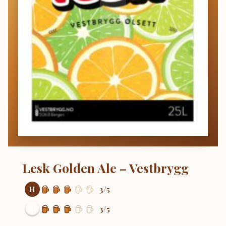
Lesk Golden Ale – Vestbrygg
H
3/5
J
3/5