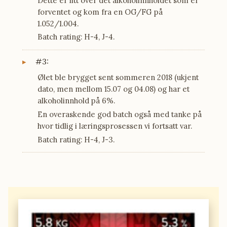
Dette er litt over det alkoholinnholdet som er
forventet og kom fra en OG/FG på
1.052/1.004.
Batch rating: H-4, J-4.
#3:
Ølet ble brygget sent sommeren 2018 (ukjent
dato, men mellom 15.07 og 04.08) og har et
alkoholinnhold på 6%.
En overaskende god batch også med tanke på
hvor tidlig i læringsprosessen vi fortsatt var.
Batch rating: H-4, J-3.