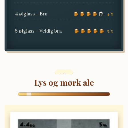
4 ølglass – Bra
4/5
5 ølglass – Veldig bra
5/5
Lys og mørk ale