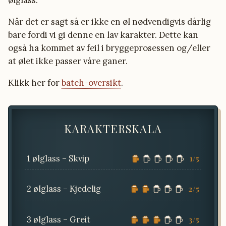
ølglass.
Når det er sagt så er ikke en øl nødvendigvis dårlig
bare fordi vi gi denne en lav karakter. Dette kan
også ha kommet av feil i bryggeprosessen og/eller
at ølet ikke passer våre ganer.
Klikk her for
batch-oversikt
.
KARAKTERSKALA
1 ølglass – Skvip
1/5
2 ølglass – Kjedelig
2/5
3 ølglass – Greit
3/5