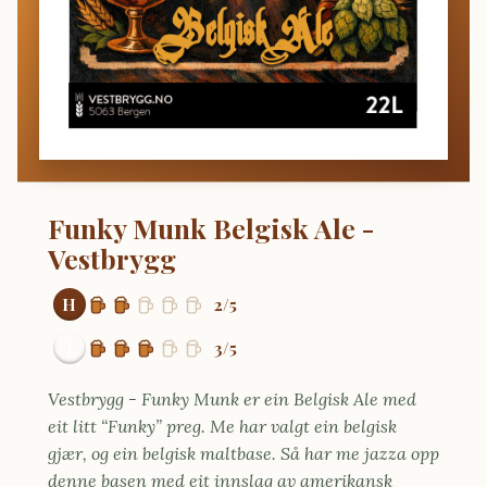
Funky Munk Belgisk Ale -
Vestbrygg
H
2/5
J
3/5
Vestbrygg - Funky Munk er ein Belgisk Ale med
eit litt “Funky” preg. Me har valgt ein belgisk
gjær, og ein belgisk maltbase. Så har me jazza opp
denne basen med eit innslag av amerikansk