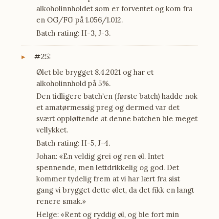
alkoholinnholdet som er forventet og kom fra
en OG/FG på 1.056/1.012.
Batch rating: H-3, J-3.
#25:
Ølet ble brygget 8.4.2021 og har et
alkoholinnhold på 5%.
Den tidligere batch’en (første batch) hadde nok
et amatørmessig preg og dermed var det
svært oppløftende at denne batchen ble meget
vellykket.
Batch rating: H-5, J-4.
Johan: «En veldig grei og ren øl. Intet
spennende, men lettdrikkelig og god. Det
kommer tydelig frem at vi har lært fra sist
gang vi brygget dette ølet, da det fikk en langt
renere smak.»
Helge: «Rent og ryddig øl, og ble fort min