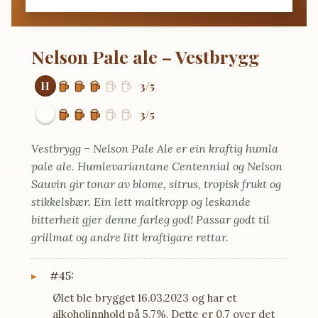
Nelson Pale ale – Vestbrygg
H
3/5
J
3/5
Vestbrygg – Nelson Pale Ale er ein kraftig humla
pale ale. Humlevariantane Centennial og Nelson
Sauvin gir tonar av blome, sitrus, tropisk frukt og
stikkelsbær. Ein lett maltkropp og leskande
bitterheit gjer denne farleg god! Passar godt til
grillmat og andre litt kraftigare rettar.
#45:
Ølet ble brygget 16.03.2023 og har et
alkoholinnhold på 5.7%. Dette er 0.7 over det