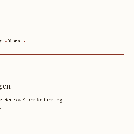
gg
Moro
▼
▼
rgen
re eiere av Store Kalfaret og
.