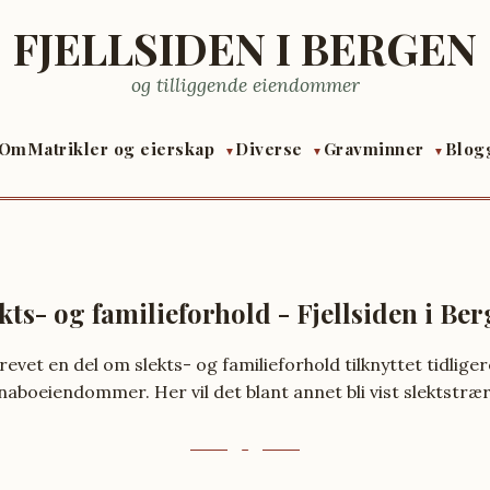
FJELLSIDEN I BERGEN
og tilliggende eiendommer
Om
Matrikler og eierskap
Diverse
Gravminner
Blo
▼
▼
▼
kts- og familieforhold - Fjellsiden i Be
krevet en del om slekts- og familieforhold tilknyttet tidlige
naboeiendommer. Her vil det blant annet bli vist slektstrær