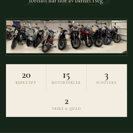
fortsatt har noe av barnet i seg.
20
15
3
KJØRETØY
MOTORSYKLER
SCOOTERE
2
TRIKE & QUAD