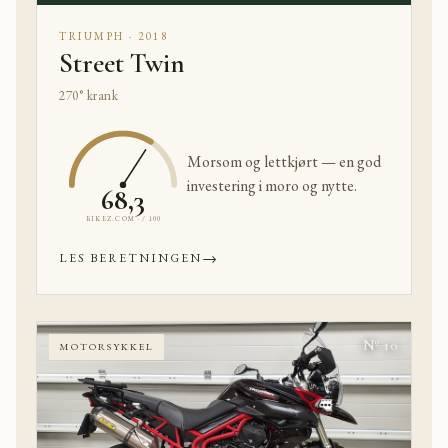
TRIUMPH · 2018
Street Twin
270° krank
Morsom og lettkjørt — en god
investering i moro og nytte.
68,3
BIKEZ.COM · / 100
→
LES BERETNINGEN
Nº 10
MOTORSYKKEL