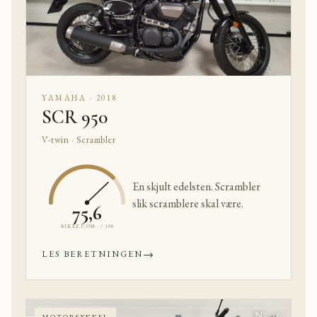
YAMAHA · 2018
SCR 950
V-twin · Scrambler
En skjult edelsten. Scrambler
slik scramblere skal være.
75,6
BIKEZ.COM · / 100
→
LES BERETNINGEN
Nº 06
MOTORSYKKEL