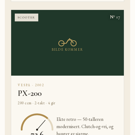
Nº 17
SCOOTER
BILDE KOMMER
VESPA · 2002
PX-200
200 ccm · 2-takt · 4 gir
Ekte retro — 50-talleren
modernisert. Clutch-og-vri, og
72,6
hauger av sjarme.