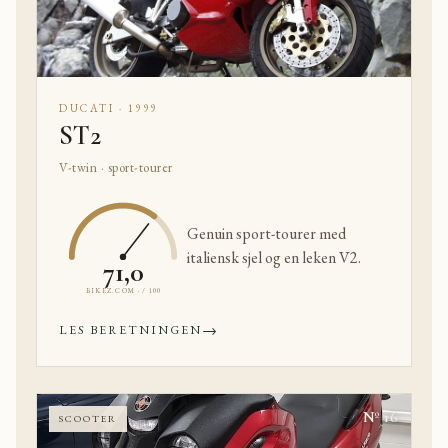
DUCATI · 1999
ST2
V-twin · sport-tourer
Genuin sport-tourer med
italiensk sjel og en leken V2.
71,0
BIKEZ.COM · / 100
→
LES BERETNINGEN
Nº 16
SCOOTER