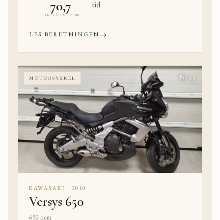
70,7
tid.
BIKEZ.COM · / 100
→
LES BERETNINGEN
Nº 13
MOTORSYKKEL
KAWASAKI · 2010
Versys 650
650 ccm