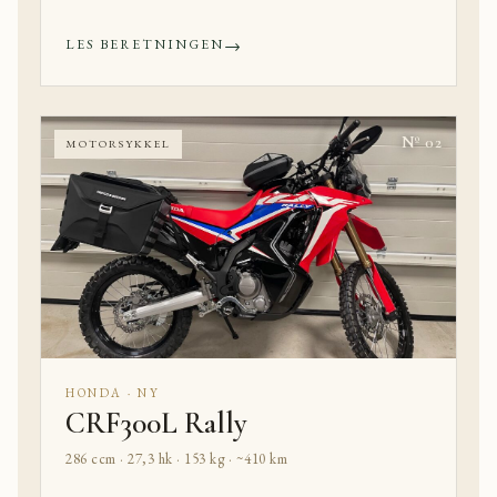
→
LES BERETNINGEN
Nº 02
MOTORSYKKEL
HONDA · NY
CRF300L Rally
286 ccm · 27,3 hk · 153 kg · ~410 km