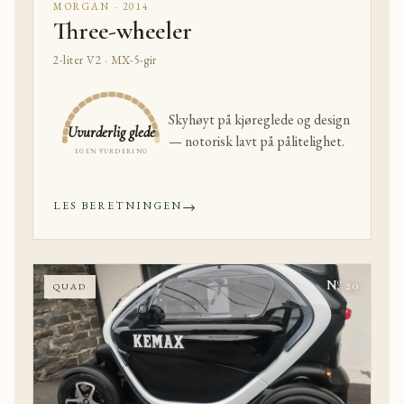
MORGAN · 2014
Three-wheeler
2-liter V2 · MX-5-gir
Skyhøyt på kjøreglede og design
Uvurderlig glede
— notorisk lavt på pålitelighet.
EGEN VURDERING
→
LES BERETNINGEN
Nº 20
QUAD