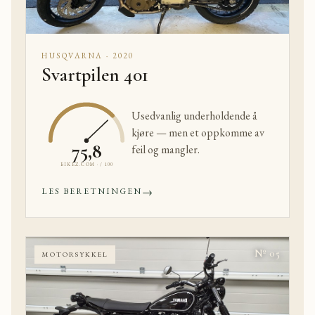
HUSQVARNA · 2020
Svartpilen 401
Usedvanlig underholdende å
kjøre — men et oppkomme av
75,8
feil og mangler.
BIKEZ.COM · / 100
→
LES BERETNINGEN
Nº 05
MOTORSYKKEL