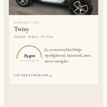
RENAULT · 2017
Twizy
Elektrisk · 84 km/t · 45–65 km
Ja, en motorsykkel ifølge
myndighetene. Spartansk, men
By-geni
moro i mengder.
EGEN VURDERING
→
LES BERETNINGEN