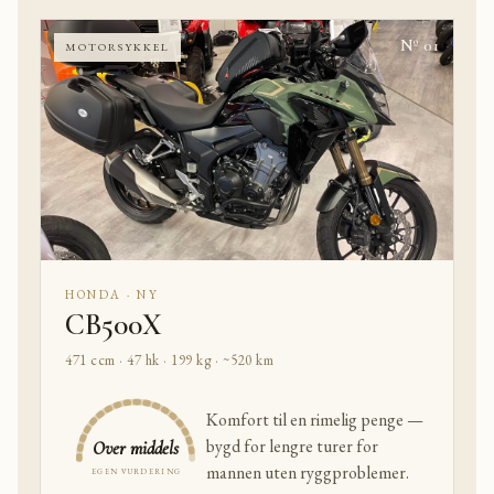
Nº 01
MOTORSYKKEL
HONDA · NY
CB500X
471 ccm · 47 hk · 199 kg · ~520 km
Komfort til en rimelig penge —
bygd for lengre turer for
Over middels
mannen uten ryggproblemer.
EGEN VURDERING