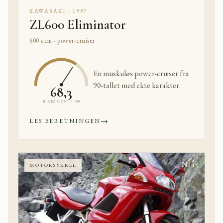
KAWASAKI · 1997
ZL600 Eliminator
600 ccm · power-cruiser
En muskuløs power-cruiser fra
90-tallet med ekte karakter.
68,3
BIKEZ.COM · / 100
→
LES BERETNINGEN
Nº 15
MOTORSYKKEL