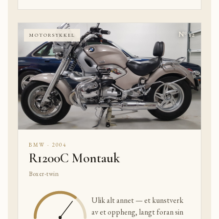
Nº 12
MOTORSYKKEL
BMW · 2004
R1200C Montauk
Boxer-twin
Ulik alt annet — et kunstverk
av et oppheng, langt foran sin