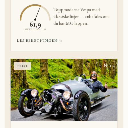
Toppmoderne Vespa med
klassiske linjer — anbefales om
61,9
du har MC-lappen.
BIKEZ.COM · / 100
→
LES BERETNINGEN
Nº 19
TRIKE