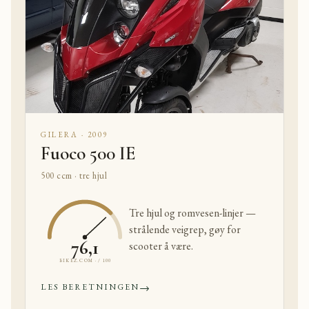
GILERA · 2009
Fuoco 500 IE
500 ccm · tre hjul
Tre hjul og romvesen-linjer —
strålende veigrep, gøy for
76,1
scooter å være.
BIKEZ.COM · / 100
→
LES BERETNINGEN