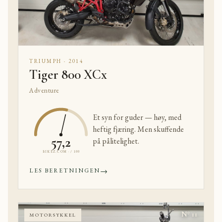
TRIUMPH · 2014
Tiger 800 XCx
Adventure
Et syn for guder — høy, med
heftig fjæring. Men skuffende
57,2
på pålitelighet.
BIKEZ.COM · / 100
→
LES BERETNINGEN
Nº 11
MOTORSYKKEL