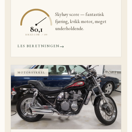
Skyhøy score — fantastisk
fjæring, kvikk motor, meget
80,1
underholdende.
BIKEZ.COM · / 100
→
LES BERETNINGEN
Nº 14
MOTORSYKKEL