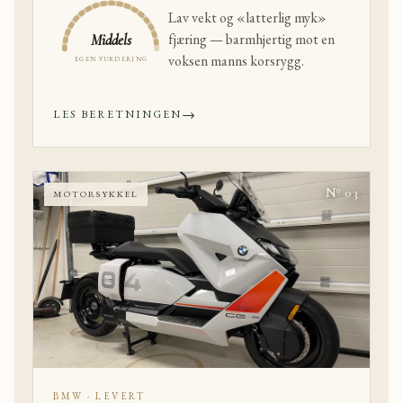
Lav vekt og «latterlig myk»
fjæring — barmhjertig mot en
Middels
voksen manns korsrygg.
EGEN VURDERING
→
LES BERETNINGEN
Nº 03
MOTORSYKKEL
BMW · LEVERT