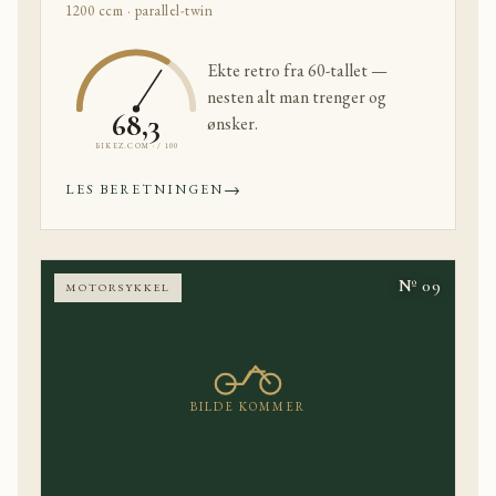
1200 ccm · parallel-twin
Ekte retro fra 60-tallet —
nesten alt man trenger og
68,3
ønsker.
BIKEZ.COM · / 100
→
LES BERETNINGEN
Nº 09
MOTORSYKKEL
BILDE KOMMER