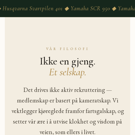
len 401 ◆ Yamaha SCR 950 ◆ Yamaha MT-07 ◆ Triumph B
VÅR FILOSOFI
Ikke en gjeng.
Et selskap.
Det drives ikke aktiv rekruttering —
medlemskap er basert på kameratskap. Vi
vektlegger kjøreglede framfor fartsgalskap, og
setter vår ære i å utvise klokhet og visdom på
veien, som ellers i livet.