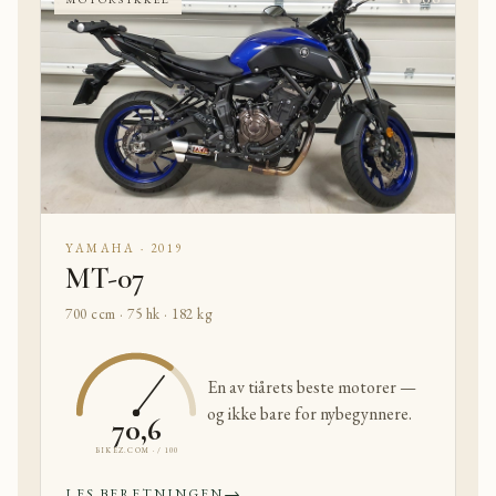
YAMAHA · 2019
MT-07
700 ccm · 75 hk · 182 kg
En av tiårets beste motorer —
og ikke bare for nybegynnere.
70,6
BIKEZ.COM · / 100
→
LES BERETNINGEN