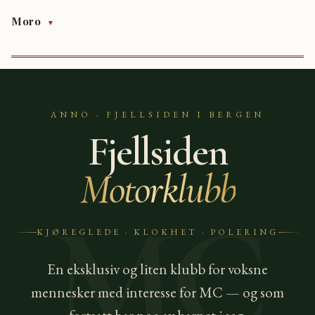
Moro
▼
ANNO · FJELLSIDEN I BERGEN
Fjellsiden
Motorklubb
MC
KJØREGLEDE · KLOKHET · POLERING
En eksklusiv og liten klubb for voksne
mennesker med interesse for MC — og som