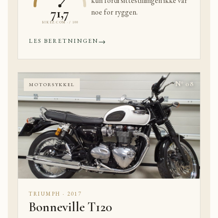
kun fordi sittestillingen ikke var
71,7
noe for ryggen.
BIKEZ.COM · / 100
→
LES BERETNINGEN
Nº 08
MOTORSYKKEL
TRIUMPH · 2017
Bonneville T120