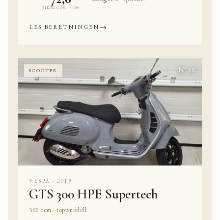
BIKEZ.COM · / 100
→
LES BERETNINGEN
Nº 18
SCOOTER
VESPA · 2019
GTS 300 HPE Supertech
300 ccm · toppmodell