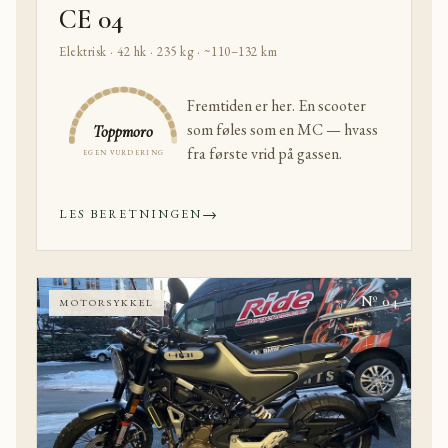
CE 04
Elektrisk · 42 hk · 235 kg · ~110–132 km
Fremtiden er her. En scooter
som føles som en MC — hvass
Toppmoro
fra første vrid på gassen.
EGEN VURDERING
→
LES BERETNINGEN
Nº 04
MOTORSYKKEL